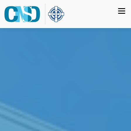
Menu
HOME
COLÉGIO
INSTITUCIONAL
CURSOS
CALENDÁRIO
MATRÍCULAS
CONTATO
ACESSO RESTRITO