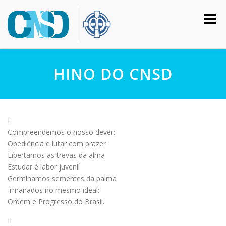
Pular
para
Menu
o
conteúdo
HOME
COLÉGIO
INSTITUCIONAL
CURSOS
HINO DO CNSD
CALENDÁRIO
MATRÍCULAS
CONTATO
I
Compreendemos o nosso dever:
Obediência e lutar com prazer
ACESSO RESTRITO
Libertamos as trevas da alma
Estudar é labor juvenil
Germinamos sementes da palma
Irmanados no mesmo ideal:
Ordem e Progresso do Brasil.
II