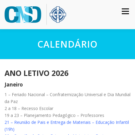
Pular
para
Menu
o
conteúdo
HOME
COLÉGIO
INSTITUCIONAL
CURSOS
CALENDÁRIO
CALENDÁRIO
MATRÍCULAS
CONTATO
ANO LETIVO 2026
Janeiro
ACESSO RESTRITO
1 – Feriado Nacional – Confraternização Universal e Dia Mundial
da Paz
2 a 18 – Recesso Escolar
19 a 23 – Planejamento Pedagógico – Professores
21 – Reunião de Pais e Entrega de Materiais – Educação Infantil
(19h)