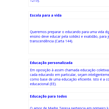
1215).
Escola para a vida
Queremos preparar o educando para uma vida dig
ensino deve educar pela solidez e exatidão, para j
transcendência (Carta 144).
Educação personalizada
Em oposição à assim chamada educação coletiva, 
cada educando em particular, sejam inteligentem
como base de uma educação eficiente. Isto é a c
educacional (EE).
Educação para todos
O amor de Madre Teresa pertencia em primeiro lu