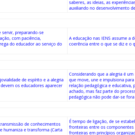
saberes, as ideias, as experiênci
auxiliando no desenvolvimento de 
 servir, preparando-se
ação, com paciência,
A educação nas IENS assume a do
rega do educador ao serviço do
coerência entre o que se diz e o q
Considerando que a alegria é um
ovialidade de espírito e a alegria
que move, une e impulsiona para 
, devem os educadores aparecer
relação pedagógica e educativa, 
achado, mas faz parte do process
pedagógica não pode dar-se fora 
É tempo de ligação, de se estabel
 transmissão de conhecimentos
fronteiras entre os componentes 
ue humaniza e transforma (Carta
fronteiras em princípios organi