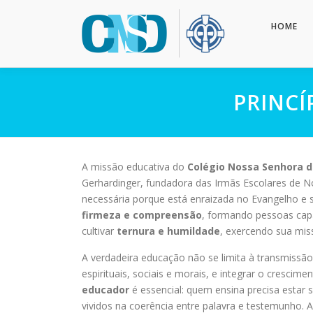
Pular
para
HOME
o
conteúdo
PRINCÍ
A missão educativa do
Colégio Nossa Senhora d
Gerhardinger, fundadora das Irmãs Escolares de N
necessária porque está enraizada no Evangelho e s
firmeza e compreensão
, formando pessoas capa
cultivar
ternura e humildade
, exercendo sua mis
A verdadeira educação não se limita à transmissã
espirituais, sociais e morais, e integrar o cresci
educador
é essencial: quem ensina precisa estar
vividos na coerência entre palavra e testemunho. 