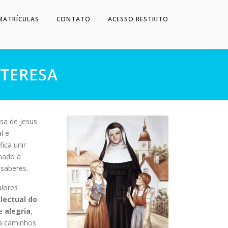
MATRÍCULAS
CONTATO
ACESSO RESTRITO
 TERESA
sa de Jesus
l e
ica unir
mado a
 saberes.
alores
lectual do
e
alegria
,
ra caminhos