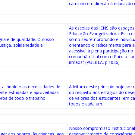
caminho em direção à educação q
As escolas das IENS são espaços
Educação Evangelizadora. Essa e
na e de qualidade. O nosso
só no seu ‘eu’ profundo e individ
ustiça, solidariedade e
orientando-o radicalmente para a
acessível à plena participação no 
comunhão filial com o Pai e a c
irmãos” (PUEBLA, p.1026).
a índole e as necessidades de
A leitura deste princípio hoje se
ente estudadas e aproveitadas
do respeito aos estágios do des
oroa de todo o trabalho
de valores dos estudantes, em ca
todos e cada um.
Nosso compromisso Institucional 
gar aos pobres, às crianças, aos
desenvolvimento da consciência cr