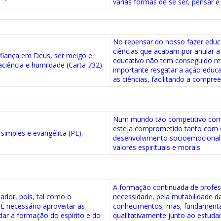
várias formas de se ser, pensar 
No repensar do nosso fazer edu
ciências que acabam por anular 
nfiança em Deus, ser meigo e
educativo não tem conseguido re
iência e humildade (Carta 732).
importante resgatar a ação educat
as ciências, facilitando a compree
Num mundo tão competitivo como
esteja comprometido tanto com 
 simples e evangélica (PE).
desenvolvimento socioemocional e
valores espirituais e morais.
A formação continuada de profes
ador, pois, tal como o
necessidade, pela mutabilidade d
É necessário aproveitar as
conhecimentos, mas, fundamental
ar a formação do espírito e do
qualitativamente junto ao estud