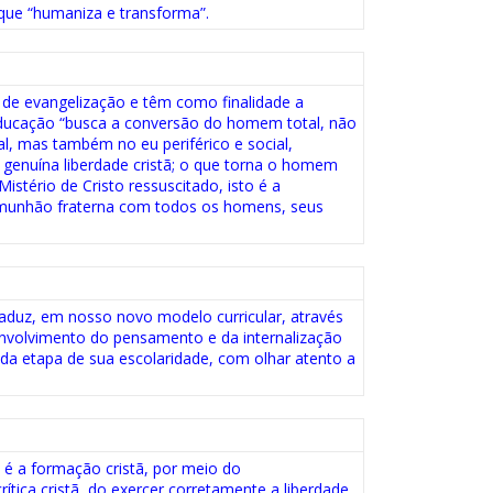
ue “humaniza e transforma”.
 de evangelização e têm como finalidade a
ducação “busca a conversão do homem total, não
ual, mas também no eu periférico e social,
 genuína liberdade cristã; o que torna o homem
Mistério de Cristo ressuscitado, isto é a
omunhão fraterna com todos os homens, seus
 traduz, em nosso novo modelo curricular, através
envolvimento do pensamento e da internalização
da etapa de sua escolaridade, com olhar atento a
é a formação cristã, por meio do
ítica cristã, do exercer corretamente a liberdade,