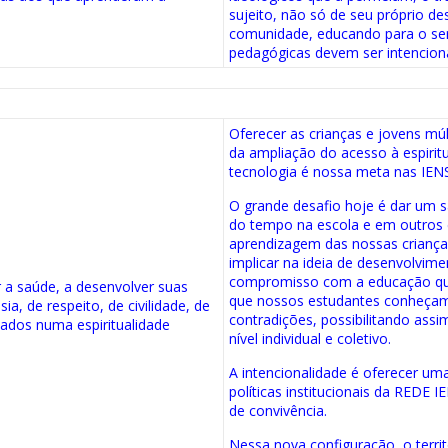
sujeito, não só de seu próprio 
comunidade, educando para o serv
pedagógicas devem ser intencion
Oferecer as crianças e jovens mú
da ampliação do acesso à espiritua
tecnologia é nossa meta nas IEN
O grande desafio hoje é dar um s
do tempo na escola e em outros 
aprendizagem das nossas criança
implicar na ideia de desenvolvime
compromisso com a educação que
 a saúde, a desenvolver suas
que nossos estudantes conheça
ia, de respeito, de civilidade, de
contradições, possibilitando as
eados numa espiritualidade
nível individual e coletivo.
.
A intencionalidade é oferecer um
políticas institucionais da REDE 
de convivência.
Nessa nova configuração, o terri