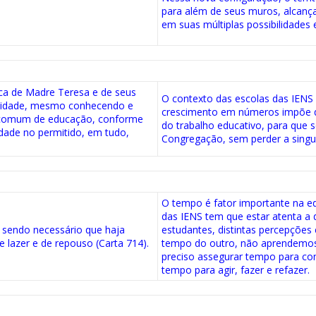
para além de seus muros, alcanç
em suas múltiplas possibilidades 
ica de Madre Teresa e de seus
O contexto das escolas das IENS
unidade, mesmo conhecendo e
crescimento em números impõe qu
o comum de educação, conforme
do trabalho educativo, para que s
rdade no permitido, em tudo,
Congregação, sem perder a singula
O tempo é fator importante na ed
das IENS tem que estar atenta a 
, sendo necessário que haja
estudantes, distintas percepções
e lazer e de repouso (Carta 714).
tempo do outro, não aprendemo
preciso assegurar tempo para conh
tempo para agir, fazer e refazer.