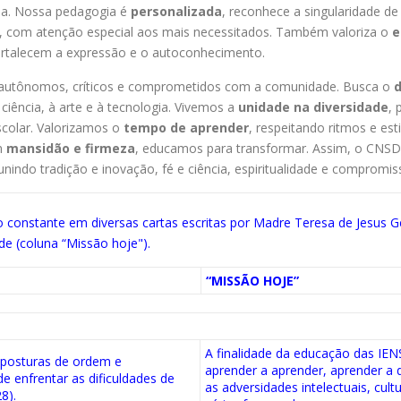
ncia. Nossa pedagogia é
personalizada
, reconhece a singularidade de
, com atenção especial aos mais necessitados. Também valoriza o
e
ortalecem a expressão e o autoconhecimento.
s autônomos, críticos e comprometidos com a comunidade. Busca o
d
 ciência, à arte e à tecnologia. Vivemos a
unidade na diversidade
, 
scolar. Valorizamos o
tempo de aprender
, respeitando ritmos e es
m
mansidão e firmeza
, educamos para transformar. Assim, o CNSD
 unindo tradição e inovação, fé e ciência, espiritualidade e compromiss
do constante em diversas cartas escritas por Madre Teresa de Jesus Ge
de (coluna “Missão hoje").
“MISSÃO HOJE”
A finalidade da educação das IEN
 posturas de ordem e
aprender a aprender, aprender a d
e enfrentar as dificuldades de
as adversidades intelectuais, cultu
8).