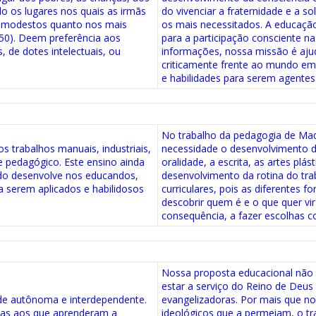
do os lugares nos quais as irmãs
do vivenciar a fraternidade e a s
 modestos quanto nos mais
os mais necessitados. A educaçã
250). Deem preferência aos
para a participação consciente n
 de dotes intelectuais, ou
informações, nossa missão é ajud
criticamente frente ao mundo em
e habilidades para serem agentes
No trabalho da pedagogia de Mad
 trabalhos manuais, industriais,
necessidade o desenvolvimento d
 e pedagógico. Este ensino ainda
oralidade, a escrita, as artes plás
ido desenvolve nos educandos,
desenvolvimento da rotina do t
a serem aplicados e habilidosos
curriculares, pois as diferentes
descobrir quem é e o que quer vi
consequência, a fazer escolhas c
Nossa proposta educacional não é
estar a serviço do Reino de Deus
de autônoma e interdependente.
evangelizadoras. Por mais que no
mas aos que aprenderam a
ideológicos que a permeiam, o t