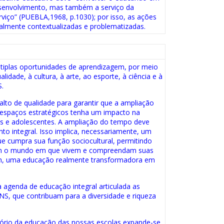
desenvolvimento, mas também a serviço da
iço” (PUEBLA,1968, p.1030); por isso, as ações
almente contextualizadas e problematizadas.
ltiplas oportunidades de aprendizagem, por meio
lidade, à cultura, à arte, ao esporte, à ciência e à
S.
alto de qualidade para garantir que a ampliação
espaços estratégicos tenha um impacto na
s e adolescentes. A ampliação do tempo deve
nto integral. Isso implica, necessariamente, um
 cumpra sua função sociocultural, permitindo
m o mundo em que vivem e compreendam suas
sim, uma educação realmente transformadora em
a agenda de educação integral articulada as
IENS, que contribuam para a diversidade e riqueza
tório da educação das nossas escolas expande-se