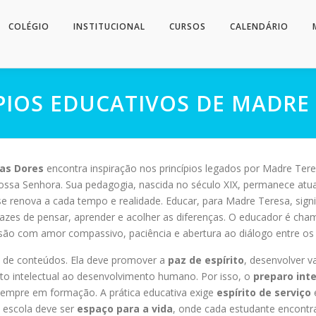
COLÉGIO
INSTITUCIONAL
CURSOS
CALENDÁRIO
PIOS EDUCATIVOS DE MADRE
as Dores
encontra inspiração nos princípios legados por Madre Tere
ossa Senhora. Sua pedagogia, nascida no século XIX, permanece atua
e renova a cada tempo e realidade. Educar, para Madre Teresa, signif
zes de pensar, aprender e acolher as diferenças. O educador é cha
são com amor compassivo, paciência e abertura ao diálogo entre os
o de conteúdos. Ela deve promover a
paz de espírito
, desenvolver v
mento intelectual ao desenvolvimento humano. Por isso, o
preparo inte
 sempre em formação. A prática educativa exige
espírito de serviço
A escola deve ser
espaço para a vida
, onde cada estudante encont