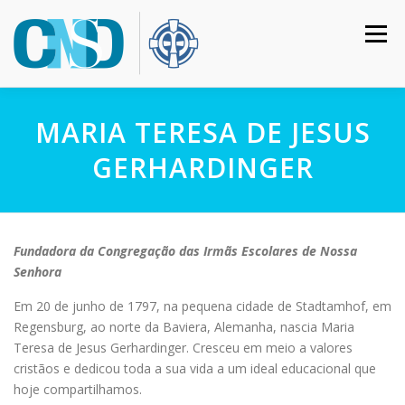
Pular
para
Menu
o
conteúdo
HOME
COLÉGIO
INSTITUCIONAL
CURSOS
MARIA TERESA DE JESUS
GERHARDINGER
CALENDÁRIO
MATRÍCULAS
CONTATO
Fundadora da Congregação das Irmãs Escolares de Nossa
ACESSO RESTRITO
Senhora
Em 20 de junho de 1797, na pequena cidade de Stadtamhof, em
Regensburg, ao norte da Baviera, Alemanha, nascia Maria
Teresa de Jesus Gerhardinger. Cresceu em meio a valores
cristãos e dedicou toda a sua vida a um ideal educacional que
hoje compartilhamos.