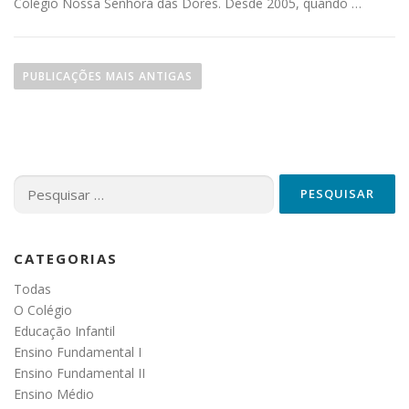
Colégio Nossa Senhora das Dores. Desde 2005, quando …
N
a
PUBLICAÇÕES MAIS ANTIGAS
v
e
g
a
Pesquisar
por:
ç
ã
CATEGORIAS
o
Todas
p
O Colégio
o
Educação Infantil
r
Ensino Fundamental I
p
Ensino Fundamental II
Ensino Médio
o