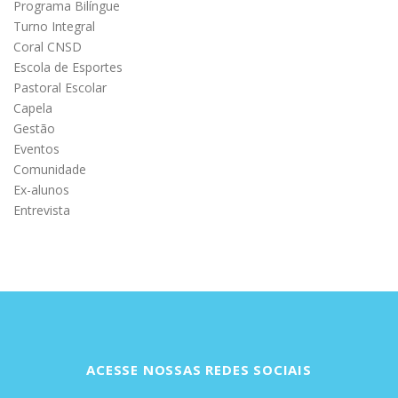
Programa Bilíngue
s
Turno Integral
t
Coral CNSD
Escola de Esportes
s
Pastoral Escolar
Capela
Gestão
Eventos
Comunidade
Ex-alunos
Entrevista
ACESSE NOSSAS REDES SOCIAIS