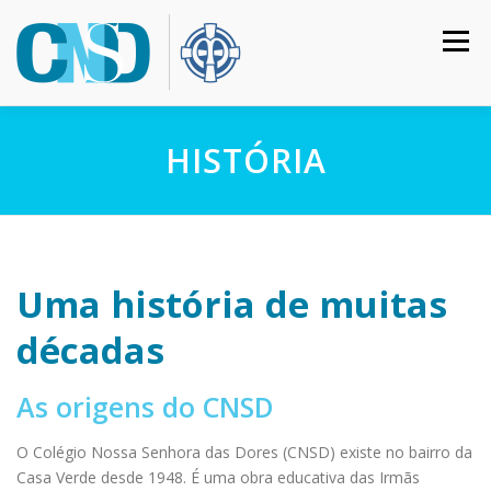
Pular
para
Menu
o
conteúdo
HOME
COLÉGIO
INSTITUCIONAL
CURSOS
HISTÓRIA
CALENDÁRIO
MATRÍCULAS
CONTATO
Uma história de muitas
ACESSO RESTRITO
décadas
As origens do CNSD
O Colégio Nossa Senhora das Dores (CNSD) existe no bairro da
Casa Verde desde 1948. É uma obra educativa das Irmãs