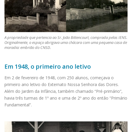
A propriedade que pertencia ao Sr. João Bittencourt, comprada pelas IENS.
Originalmente, o espaço abrigava uma chácara com uma pequena casa de
moradia: embrião do CNSD.
Em 1948, o primeiro ano letivo
Em 2 de fevereiro de 1948, com 250 alunos, começava o
primeiro ano letivo do Externato Nossa Senhora das Dores.
Além do Jardim da Infância, também chamado “Pré-primário”,
havia três turmas de 1º ano e uma de 2º ano do então “Primário
Fundamental”.