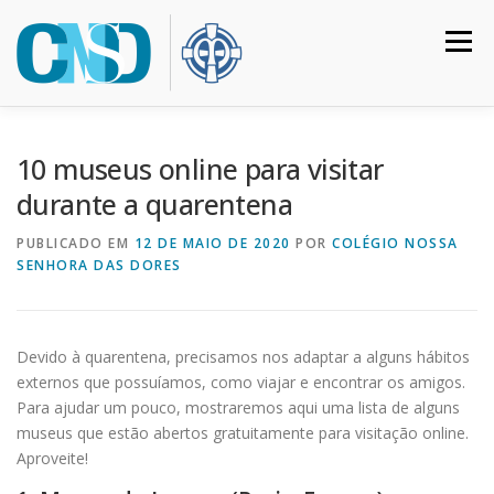
Pular
para
Menu
o
conteúdo
HOME
COLÉGIO
INSTITUCIONAL
CURSOS
10 museus online para visitar
durante a quarentena
CALENDÁRIO
MATRÍCULAS
CONTATO
PUBLICADO EM
12 DE MAIO DE 2020
POR
COLÉGIO NOSSA
SENHORA DAS DORES
ACESSO RESTRITO
Devido à quarentena, precisamos nos adaptar a alguns hábitos
externos que possuíamos, como viajar e encontrar os amigos.
Para ajudar um pouco, mostraremos aqui uma lista de alguns
museus que estão abertos gratuitamente para visitação online.
Aproveite!