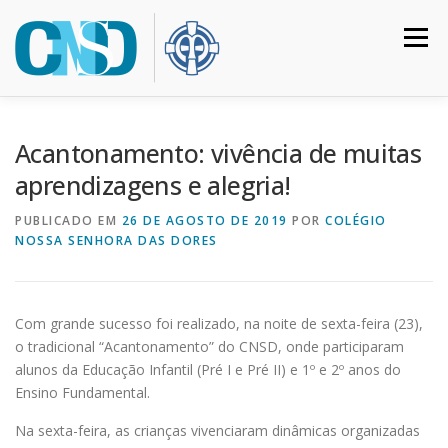
Pular
para
Menu
o
conteúdo
HOME
COLÉGIO
INSTITUCIONAL
CURSOS
Acantonamento: vivência de muitas
aprendizagens e alegria!
CALENDÁRIO
MATRÍCULAS
CONTATO
PUBLICADO EM
26 DE AGOSTO DE 2019
POR
COLÉGIO
NOSSA SENHORA DAS DORES
ACESSO RESTRITO
Com grande sucesso foi realizado, na noite de sexta-feira (23),
o tradicional “Acantonamento” do CNSD, onde participaram
alunos da Educação Infantil (Pré I e Pré II) e 1º e 2º anos do
Ensino Fundamental.
Na sexta-feira, as crianças vivenciaram dinâmicas organizadas