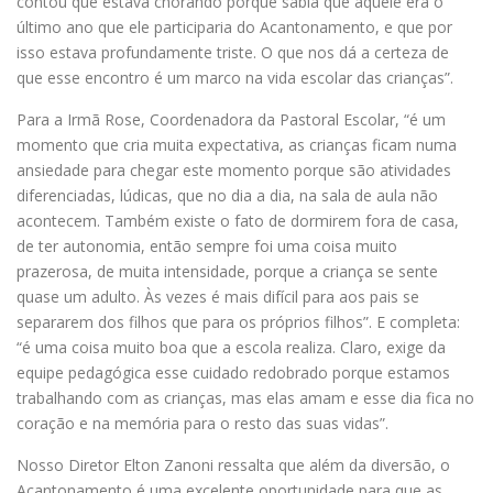
contou que estava chorando porque sabia que aquele era o
último ano que ele participaria do Acantonamento, e que por
isso estava profundamente triste. O que nos dá a certeza de
que esse encontro é um marco na vida escolar das crianças”.
Para a Irmã Rose, Coordenadora da Pastoral Escolar, “é um
momento que cria muita expectativa, as crianças ficam numa
ansiedade para chegar este momento porque são atividades
diferenciadas, lúdicas, que no dia a dia, na sala de aula não
acontecem. Também existe o fato de dormirem fora de casa,
de ter autonomia, então sempre foi uma coisa muito
prazerosa, de muita intensidade, porque a criança se sente
quase um adulto. Às vezes é mais difícil para aos pais se
separarem dos filhos que para os próprios filhos”. E completa:
“é uma coisa muito boa que a escola realiza. Claro, exige da
equipe pedagógica esse cuidado redobrado porque estamos
trabalhando com as crianças, mas elas amam e esse dia fica no
coração e na memória para o resto das suas vidas”.
Nosso Diretor Elton Zanoni ressalta que além da diversão, o
Acantonamento é uma excelente oportunidade para que as