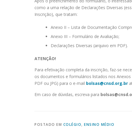
Após o preenchimento do formulário, o interessado
como a uma relação de Declarações Diversas (ess
Inscrição), que tratam:
Anexo II – Lista de Documentação Compro
Anexo III – Formulário de Avaliação;
Declarações Diversas (arquivo em PDF).
ATENÇÃO!
Para efetivação completa da inscrição, faz-se nec
os documentos e formulários listados nos Anexos I
PDF ou JPG) para o e-mail
bolsas@cnsd.org.br
at
Em caso de dúvidas, escreva para
bolsas@cnsd.o
POSTADO EM
COLÉGIO
,
ENSINO MÉDIO