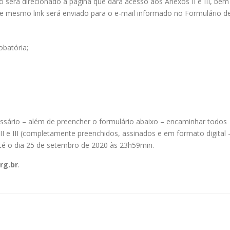
 será direcionado à página que dará acesso aos Anexos II e III, bem
e mesmo link será enviado para o e-mail informado no Formulário d
batória;
essário – além de preencher o formulário abaixo – encaminhar todos
I e III (completamente preenchidos, assinados e em formato digital 
é o dia 25 de setembro de 2020 às 23h59min.
rg.br
.