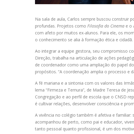
Na sala de aula, Carlos sempre buscou construir
profundas. Projetos como
Filosofia do Cinema
e o 
com afeto por muitos ex-alunos. Para ele, os mom
o conhecimento se alia à formação ética e cidadã.
Ao integrar a equipe gestora, seu compromisso c
Direção, trabalha na articulação de ações pedagó
de coordenador como uma ampliação do papel doce
propósitos. “A coordenação amplia o processo e dá
A fé mariana e a sintonia com os valores das Irm
lema “Firmeza e Ternura”, de Madre Teresa de Jesu
Congregação e ao perfil de escola que o CNSD re
é cultivar relações, desenvolver consciência e pr
A vivência no colégio também é afetiva e familiar
acompanhou de perto, como pai e educador, vivenci
tanto pessoal quanto profissional, é um dos moti