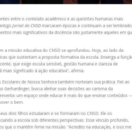
 pontes entre o conteúdo acadêmico e as questões humanas mais
antigo
Jornal do CNSD
marcaram épocas e continuam a ser lembrado
entos mais significativos da docência são justamente aqueles em q
om a missão educativa do CNSD se aprofundou. Hoje, ao lado da
gicas que sustentam a proposta formativa da escola. Enxerga a funçã
nte, que exige escuta sensível, gestão humana e clareza de
 mais significado à ação educativa”, afirma.
ãs Escolares de Nossa Senhora também norteiam sua prática. Fiel ao
s Gerhardinger, busca alinhar suas decisões ao carisma da
presenta: um espaço onde educar é mais do que ensinar conteúdos 
omover o bem.
: seus dois filhos estudaram e se formaram no CNSD. Ele os
ando a escola sob diferentes perspectivas. Esse vínculo profundo,
vos que o mantêm firme na missão. “Acredito na educação, e isso me