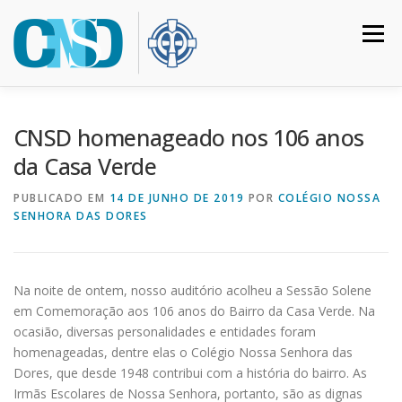
Pular
para
Menu
o
conteúdo
HOME
COLÉGIO
INSTITUCIONAL
CURSOS
CNSD homenageado nos 106 anos
da Casa Verde
CALENDÁRIO
MATRÍCULAS
CONTATO
PUBLICADO EM
14 DE JUNHO DE 2019
POR
COLÉGIO NOSSA
SENHORA DAS DORES
ACESSO RESTRITO
Na noite de ontem, nosso auditório acolheu a Sessão Solene
em Comemoração aos 106 anos do Bairro da Casa Verde. Na
ocasião, diversas personalidades e entidades foram
homenageadas, dentre elas o Colégio Nossa Senhora das
Dores, que desde 1948 contribui com a história do bairro. As
Irmãs Escolares de Nossa Senhora, portanto, são as dignas