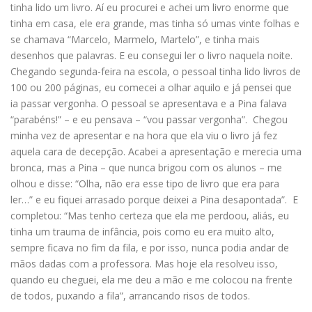
tinha lido um livro. Aí eu procurei e achei um livro enorme que
tinha em casa, ele era grande, mas tinha só umas vinte folhas e
se chamava “Marcelo, Marmelo, Martelo”, e tinha mais
desenhos que palavras. E eu consegui ler o livro naquela noite.
Chegando segunda-feira na escola, o pessoal tinha lido livros de
100 ou 200 páginas, eu comecei a olhar aquilo e já pensei que
ia passar vergonha. O pessoal se apresentava e a Pina falava
“parabéns!” – e eu pensava – “vou passar vergonha”. Chegou
minha vez de apresentar e na hora que ela viu o livro já fez
aquela cara de decepção. Acabei a apresentação e merecia uma
bronca, mas a Pina – que nunca brigou com os alunos – me
olhou e disse: “Olha, não era esse tipo de livro que era para
ler…” e eu fiquei arrasado porque deixei a Pina desapontada”. E
completou: “Mas tenho certeza que ela me perdoou, aliás, eu
tinha um trauma de infância, pois como eu era muito alto,
sempre ficava no fim da fila, e por isso, nunca podia andar de
mãos dadas com a professora. Mas hoje ela resolveu isso,
quando eu cheguei, ela me deu a mão e me colocou na frente
de todos, puxando a fila”, arrancando risos de todos.