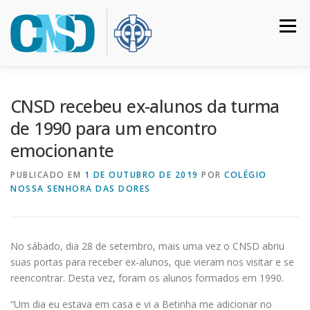
Pular
para
Menu
o
conteúdo
HOME
COLÉGIO
INSTITUCIONAL
CURSOS
CNSD recebeu ex-alunos da turma
de 1990 para um encontro
emocionante
CALENDÁRIO
MATRÍCULAS
CONTATO
PUBLICADO EM
1 DE OUTUBRO DE 2019
POR
COLÉGIO
NOSSA SENHORA DAS DORES
ACESSO RESTRITO
No sábado, dia 28 de setembro, mais uma vez o CNSD abriu
suas portas para receber ex-alunos, que vieram nos visitar e se
reencontrar. Desta vez, foram os alunos formados em 1990.
“Um dia eu estava em casa e vi a Betinha me adicionar no