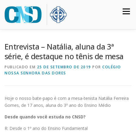
Pular
para
Menu
o
conteúdo
HOME
COLÉGIO
INSTITUCIONAL
CURSOS
Entrevista – Natália, aluna da 3ª
série, é destaque no tênis de mesa
CALENDÁRIO
MATRÍCULAS
CONTATO
PUBLICADO EM
25 DE SETEMBRO DE 2019
POR
COLÉGIO
NOSSA SENHORA DAS DORES
ACESSO RESTRITO
Hoje o nosso bate-papo é com a mesa-tenista Natália Ferreira
Gomes, de 17 anos, aluna do 3º ano do Ensino Médio
Desde quando você estuda no CNSD?
R: Desde o 1º ano do Ensino Fundamental