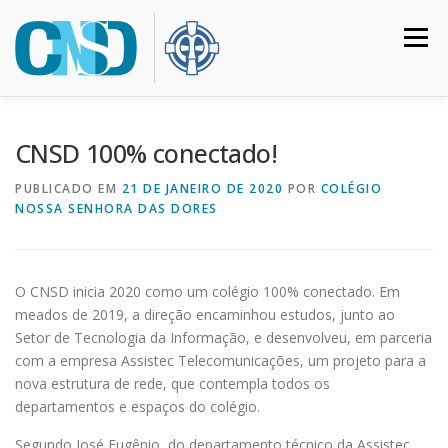
Pular
para
Menu
o
conteúdo
HOME
COLÉGIO
INSTITUCIONAL
CURSOS
CNSD 100% conectado!
PUBLICADO EM
21 DE JANEIRO DE 2020
POR
COLÉGIO
NOSSA SENHORA DAS DORES
CALENDÁRIO
MATRÍCULAS
CONTATO
ACESSO RESTRITO
O CNSD inicia 2020 como um colégio 100% conectado. Em
meados de 2019, a direção encaminhou estudos, junto ao
Setor de Tecnologia da Informação, e desenvolveu, em parceria
com a empresa Assistec Telecomunicações, um projeto para a
nova estrutura de rede, que contempla todos os
departamentos e espaços do colégio.
Segundo José Eugênio, do departamento técnico da Assistec,