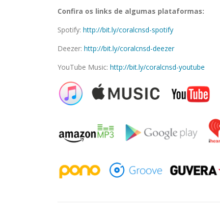
Confira os links de algumas plataformas:
Spotify:
http://bit.ly/coralcnsd-spotify
⠀⠀⠀⠀⠀⠀⠀⠀
Deezer:
http://bit.ly/coralcnsd-deezer
YouTube Music:
http://bit.ly/coralcnsd-youtube